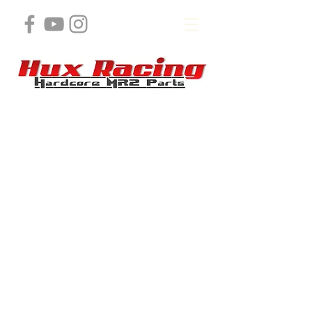
Store
/
SW20 / AW11 mount kits
3sgte/2gr/5sfe/3sge/2ar/2zr/4a/Tesla